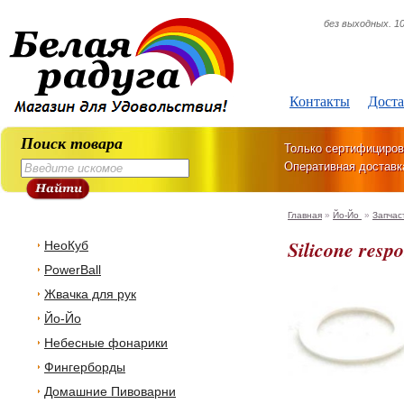
без выходных. 10
Контакты
Доста
Поиск товара
Только сертифициров
Оперативная доставк
Главная
»
Йо-Йо
»
Запчас
Silicone resp
НеоКуб
PowerBall
Жвачка для рук
Йо-Йо
Небесные фонарики
Фингерборды
Домашние Пивоварни