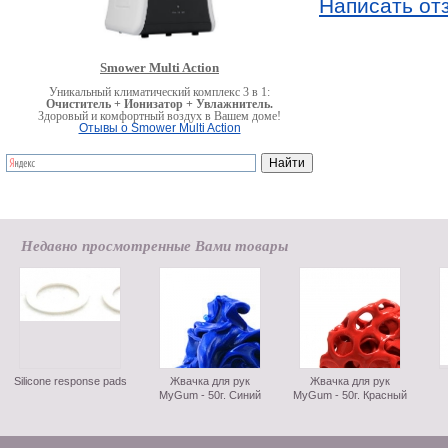
Написать от
Smower Multi Action
Уникальный климатический комплекс 3 в 1:
Очиститель + Ионизатор + Увлажнитель.
Здоровый и комфортный воздух в Вашем доме!
Отывы о Smower Multi Action
Недавно просмотренные Вами товары
Silicone response pads
Жвачка для рук
Жвачка для рук
MyGum - 50г. Синий
MyGum - 50г. Красный