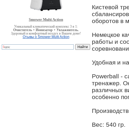
Кистевой тр
сбалансиров
Smower Multi Action
оборотов в м
Уникальный климатический комплекс 3 в 1:
Очиститель + Ионизатор + Увлажнитель.
Здоровый и комфортный воздух в Вашем доме!
Немецкое ка
Отывы о Smower Multi Action
работы и со
соревновани
Удобная и н
Powerball -
тренажер. О
различных в
особенно поп
Производств
Вес: 540 гр.