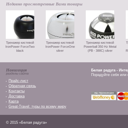
Недавно просмотренные Вами товары
Тренажер кистевой
Тренажер кистевой
Тренажер кистевой
Т
IronPower ForceTwo
IronPower ForceOne
Powerball 350 Hz Metal
black
silver
(PB - 388C) silver
R
Навигация
Белая радуга - Инт
разделы сайта
Порадуйте себя или 
Прайс-лист
Обратная связь
Контакты
Доставка
Карта
Great-Travel: туры по всему миру
© 2015 «Белая радуга»