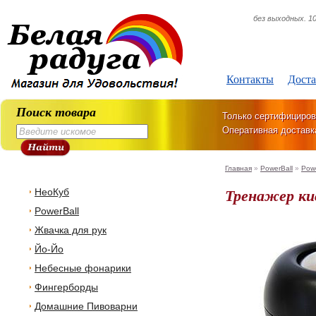
без выходных. 10
Контакты
Доста
Поиск товара
Только сертифициров
Оперативная доставк
Главная
»
PowerBall
»
Powe
Тренажер кис
НеоКуб
PowerBall
Жвачка для рук
Йо-Йо
Небесные фонарики
Фингерборды
Домашние Пивоварни