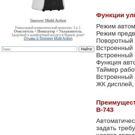
Функции уль
Smower Multi Action
Режим автом
Уникальный климатический комплекс 3 в 1:
Очиститель + Ионизатор + Увлажнитель.
Режим предв
Здоровый и комфортный воздух в Вашем доме!
Отывы о Smower Multi Action
Поворотный с
Встроенный 
Встроенный 
Функция авт
Таймер раб
Встроенный 
ЖК дисплей,
Преимущест
B-743
Автоматичес
задать треб