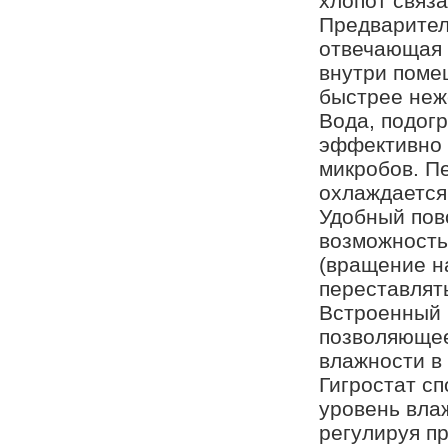
хлопот связ
Предварител
отвечающая 
внутри поме
быстрее неж
Вода, подогр
эффективно 
микробов. П
охлаждается 
Удобный пов
возможность
(вращение н
переставлят
Встроенный 
позволяющее
влажности в
Гигростат с
уровень вла
регулируя п