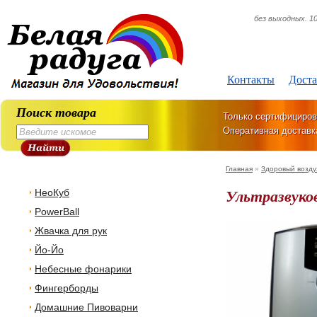
без выходных. 10
Контакты
Доста
Поиск товара
Только сертифициров
Оперативная доставк
Главная
»
Здоровый возду
Ультразвуко
НеоКуб
PowerBall
Жвачка для рук
Йо-Йо
Небесные фонарики
Фингерборды
Домашние Пивоварни