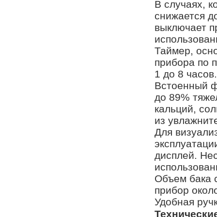
В случаях, к
снижается д
выключает п
использован
Таймер, осн
прибора по 
1 до 8 часо
Встоенный ф
до 89% тяже
кальций, сол
из увлажнит
Для визуали
эксплуатаци
дисплей. Не
использован
Объем бака с
прибор около
Удобная руч
Технические