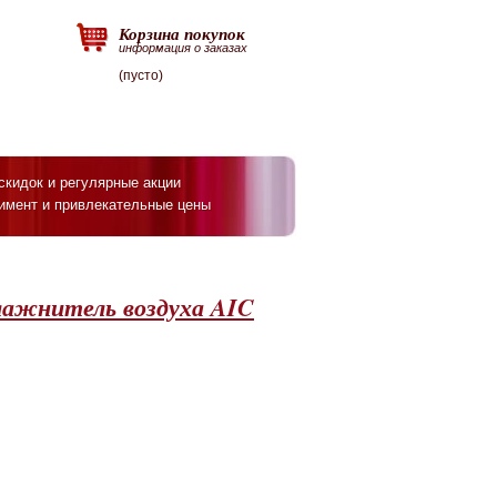
Корзина покупок
информация о заказах
(пусто)
скидок и регулярные акции
имент и привлекательные цены
лажнитель воздуха AIC