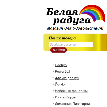
Поиск товара
НеоКуб
PowerBall
Жвачка для рук
Йо-Йо
Небесные фонарики
Фингерборды
Домашние Пивоварни