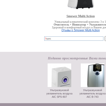
Smower Multi Action
Уникальный климатический комплекс 3 в 1
Очиститель + Ионизатор + Увлажнитель
Здоровый и комфортный воздух в Вашем до
Отывы о Smower Multi Action
Недавно просмотренные Вами тов
Ультразвуковой
Ультразвуковой
увлажнитель воздуха
увлажнитель воздуха
AIC SPS-807
AIC B-743