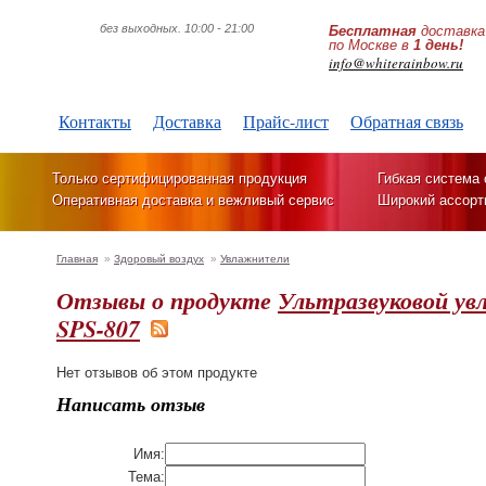
без выходных. 10:00 - 21:00
Бесплатная
доставка
по Москве в
1 день!
info@whiterainbow.ru
Контакты
Доставка
Прайс-лист
Обратная связь
Только сертифицированная продукция
Гибкая система 
Оперативная доставка и вежливый сервис
Широкий ассорт
Главная
»
Здоровый воздух
»
Увлажнители
Отзывы о продукте
Ультразвуковой ув
SPS-807
Нет отзывов об этом продукте
Написать отзыв
Имя:
Тема: