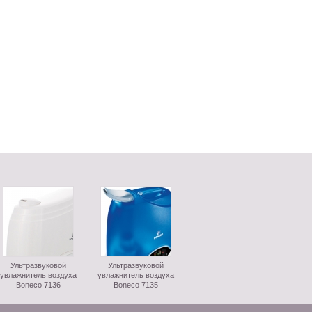
Ультразвуковой
Ультразвуковой
увлажнитель воздуха
увлажнитель воздуха
Boneco 7136
Boneco 7135