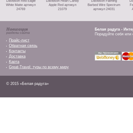
Davidson Red Eagle
Davidson Heart Candy
Davidson Flaming
Da
White Matte артикул
Apple Red артикул
Barbed Wire Spectrum
F
24769
21079
артикул 24031
Навигация
Белая радуга - Инт
разделы сайта
Порадуйте себя или 
Прайс-лист
Обратная связь
Контакты
Доставка
Карта
Great-Travel: туры по всему миру
© 2015 «Белая радуга»