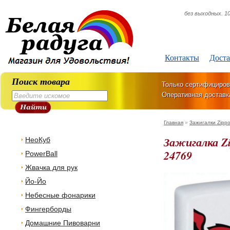
без выходных. 10
Контакты
Доста
Поиск товара
Только сертифициров
Оперативная доставк
Главная
»
Зажигалки Zipp
Зажигалка Zi
НеоКуб
24769
PowerBall
Жвачка для рук
Йо-Йо
Небесные фонарики
Фингерборды
Домашние Пивоварни