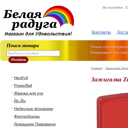
без выходных. 10
Контакты
Доста
Поиск товара
Только сертифициров
Оперативная доставк
Главная
»
Зажигалки Zipp
Зажигалка Zi
НеоКуб
PowerBall
Жвачка для рук
Йо-Йо
Небесные фонарики
Фингерборды
Домашние Пивоварни