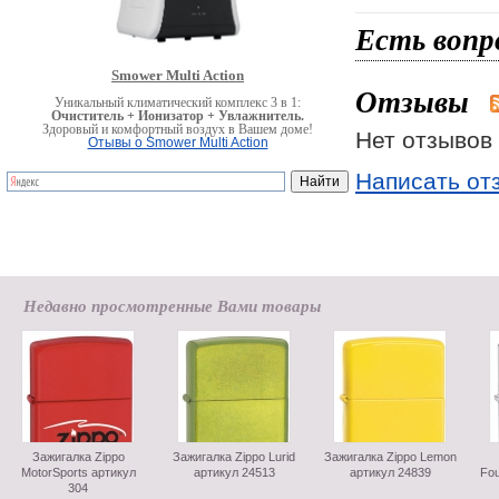
Есть вопр
Smower Multi Action
Отзывы
Уникальный климатический комплекс 3 в 1:
Очиститель + Ионизатор + Увлажнитель.
Здоровый и комфортный воздух в Вашем доме!
Нет отзывов 
Отывы о Smower Multi Action
Написать от
Недавно просмотренные Вами товары
Зажигалка Zippo
Зажигалка Zippo Lurid
Зажигалка Zippo Lemon
MotorSports артикул
артикул 24513
артикул 24839
Fou
304