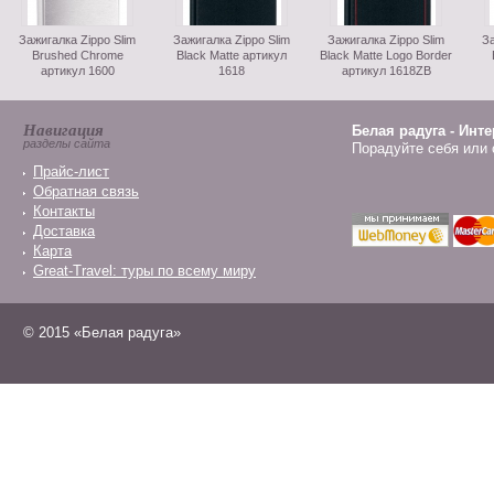
Зажигалка Zippo Slim
Зажигалка Zippo Slim
Зажигалка Zippo Slim
За
Brushed Chrome
Black Matte артикул
Black Matte Logo Border
артикул 1600
1618
артикул 1618ZB
Навигация
Белая радуга - Инт
разделы сайта
Порадуйте себя или 
Прайс-лист
Обратная связь
Контакты
Доставка
Карта
Great-Travel: туры по всему миру
© 2015 «Белая радуга»