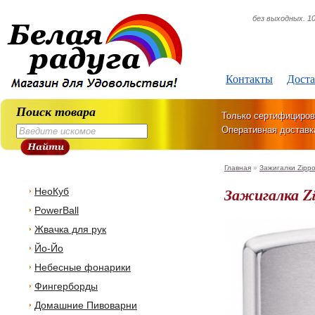
без выходных. 10
Контакты
Доста
Поиск товара
Только сертифициров
Оперативная доставк
Главная
»
Зажигалки Zipp
Зажигалка Zi
НеоКуб
PowerBall
Жвачка для рук
Йо-Йо
Небесные фонарики
Фингерборды
Домашние Пивоварни