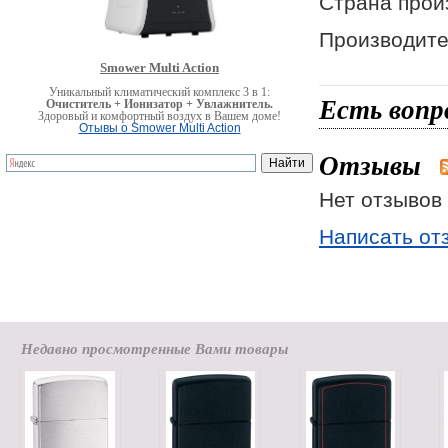
Страна прои
Производител
Smower Multi Action
Уникальный климатический комплекс 3 в 1:
Есть вопр
Очиститель + Ионизатор + Увлажнитель.
Здоровый и комфортный воздух в Вашем доме!
Отывы о Smower Multi Action
Отзывы
Нет отзывов 
Написать от
Недавно просмотренные Вами товары