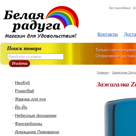
без выходных. 10
Контакты
Доста
Поиск товара
Только сертифициров
Оперативная доставк
Главная
»
Зажигалки Zipp
Зажигалка Zi
НеоКуб
PowerBall
Жвачка для рук
Йо-Йо
Небесные фонарики
Фингерборды
Домашние Пивоварни