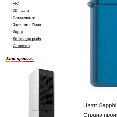
AIC
3D пазлы
Головоломки
Зажигалки Zippo
Дартс
Летающая рыба
Самокаты
Хит продаж
Цвет: Sapphi
Страна прои