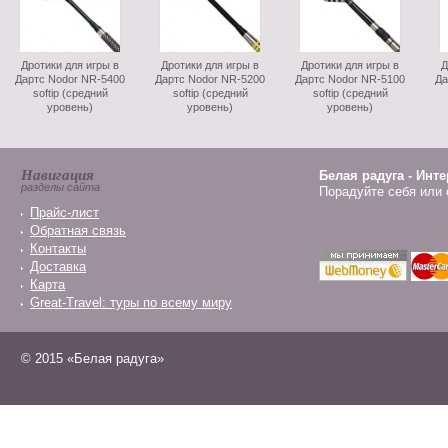
Дротики для игры в
Дротики для игры в
Дротики для игры в
Д
Дартс Nodor NR-5400
Дартс Nodor NR-5200
Дартс Nodor NR-5100
Да
softip (средний
softip (средний
softip (средний
уровень)
уровень)
уровень)
Навигация
Белая радуга - Инт
разделы сайта
Порадуйте себя или 
Прайс-лист
Обратная связь
Контакты
Доставка
Карта
Great-Travel: туры по всему миру
© 2015 «Белая радуга»