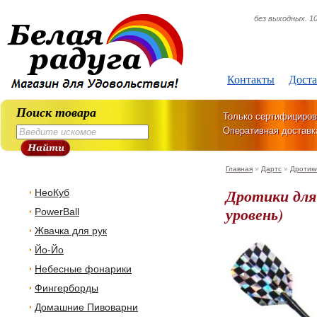
без выходных. 10
Контакты
Доста
Поиск товара
Только сертифициров
Оперативная доставк
Главная
»
Дартс
»
Дротик
Дротики для 
НеоКуб
уровень)
PowerBall
Жвачка для рук
Йо-Йо
Небесные фонарики
Фингерборды
Домашние Пивоварни