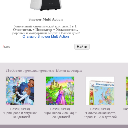
Smower Multi Action
Уникальный климатический комплекс 3 в 1:
Очиститель + Ионизатор + Увлажнитель.
Здоровый и комфортный воздух в Вашем доме!
Отывы о Smower Multi Action
Недавно просмотренные Вами товары
Пазл (Puzzle)
Пазл (Puzzle)
Пазл (Puzzle)
Паз
"Принцесса и лягушка"
"Принцесса и лошадь"
"Политическая карта
- 100 деталей
- 200 деталей
Европы" - 200 деталей