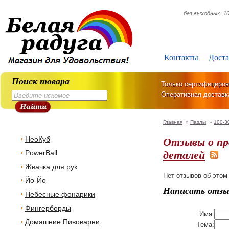
без выходных. 10
Контакты
Доста
Поиск товара
Только сертифициров
Оперативная доставк
Главная
»
Пазлы
»
100-3
Отзывы о п
НеоКуб
деталей
PowerBall
Жвачка для рук
Нет отзывов об этом
Йо-Йо
Написать отзы
Небесные фонарики
Фингерборды
Имя:
Домашние Пивоварни
Тема: