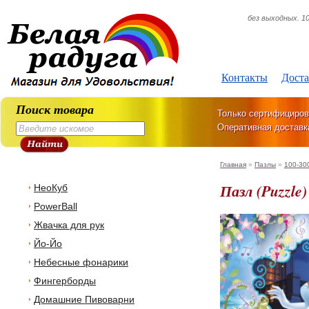
без выходных. 10
Контакты
Доста
Поиск товара
Только сертифициров
Оперативная доставк
Главная
»
Пазлы
»
100-30
Пазл (Puzzle
НеоКуб
PowerBall
Жвачка для рук
Йо-Йо
Небесные фонарики
Фингерборды
Домашние Пивоварни