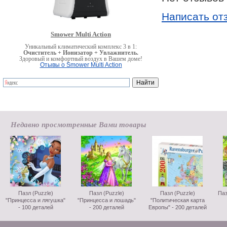
Написать от
Smower Multi Action
Уникальный климатический комплекс 3 в 1:
Очиститель + Ионизатор + Увлажнитель.
Здоровый и комфортный воздух в Вашем доме!
Отывы о Smower Multi Action
Недавно просмотренные Вами товары
Пазл (Puzzle)
Пазл (Puzzle)
Пазл (Puzzle)
Паз
"Принцесса и лягушка"
"Принцесса и лошадь"
"Политическая карта
- 100 деталей
- 200 деталей
Европы" - 200 деталей