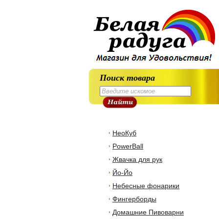
Поиск товара
НеоКуб
PowerBall
Жвачка для рук
Йо-Йо
Небесные фонарики
Фингерборды
Домашние Пивоварни