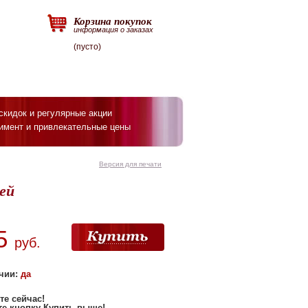
Корзина покупок
информация о заказах
(пусто)
скидок и регулярные акции
имент и привлекательные цены
Версия для печати
лей
5
руб.
чии:
да
те сейчас
!
е кнопку Купить выше
!