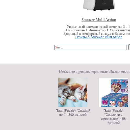
Smower Multi Action
Уникальный климатический комплекс 3 в 1
Очиститель + Ионизатор + Увлажнитель
Здоровый и комфортный воздух в Вашем до
Отывы о Smower Multi Action
Недавно просмотренные Вами тов
Пазл (Puzzle) "Сладкий
Пазл (Puzzle)
сон" - 300 деталей
"Сердечки с
животными" - 58
деталей