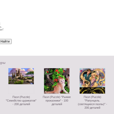
:
.
ме!
ары
Пазл (Puzzle)
Пазл (Puzzle) "Рыжие
Пазл (Puzzle)
"Семейство цурикатов"
проказники" - 100
"Рапунцель.
- 200 деталей
деталей
(светящиеся пазлы)" -
200 деталей